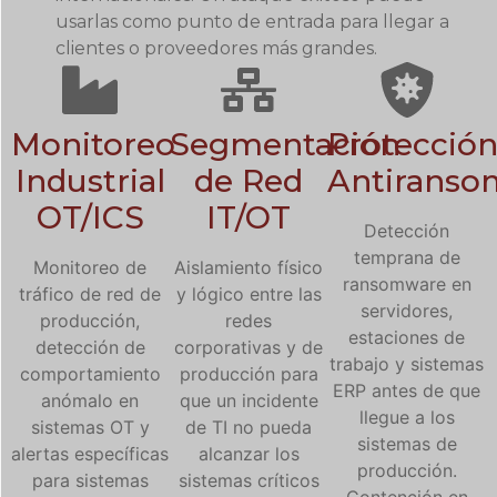
usarlas como punto de entrada para llegar a
clientes o proveedores más grandes.
Monitoreo
Segmentación
Protecció
Industrial
de Red
Antiranso
OT/ICS
IT/OT
Detección
temprana de
Monitoreo de
Aislamiento físico
ransomware en
tráfico de red de
y lógico entre las
servidores,
producción,
redes
estaciones de
detección de
corporativas y de
trabajo y sistemas
comportamiento
producción para
ERP antes de que
anómalo en
que un incidente
llegue a los
sistemas OT y
de TI no pueda
sistemas de
alertas específicas
alcanzar los
producción.
para sistemas
sistemas críticos
Contención en