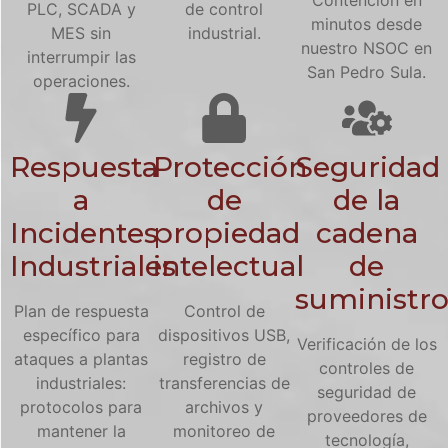
PLC, SCADA y
de control
minutos desde
MES sin
industrial.
nuestro NSOC en
interrumpir las
San Pedro Sula.
operaciones.
Respuesta
Protección
Seguridad
a
de
de la
Incidentes
propiedad
cadena
Industriales
intelectual
de
suministr
Plan de respuesta
Control de
específico para
dispositivos USB,
Verificación de los
ataques a plantas
registro de
controles de
industriales:
transferencias de
seguridad de
protocolos para
archivos y
proveedores de
mantener la
monitoreo de
tecnología,