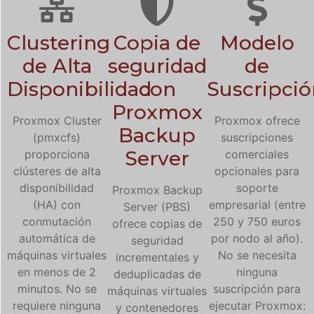
Clustering
Copia de
Modelo
de Alta
seguridad
de
Disponibilidad
con
Suscripci
Proxmox
Proxmox Cluster
Proxmox ofrece
Backup
(pmxcfs)
suscripciones
Server
proporciona
comerciales
clústeres de alta
opcionales para
disponibilidad
soporte
Proxmox Backup
(HA) con
empresarial (entre
Server (PBS)
conmutación
250 y 750 euros
ofrece copias de
automática de
por nodo al año).
seguridad
máquinas virtuales
No se necesita
incrementales y
en menos de 2
ninguna
deduplicadas de
minutos. No se
suscripción para
máquinas virtuales
requiere ninguna
ejecutar Proxmox:
y contenedores