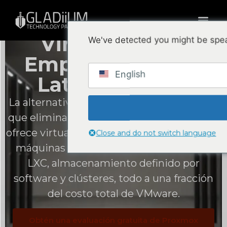
Proxmox VE —
Virtualización
We've detected you might be spea
Empresarial para
English
Latinoamérica
La alternativa de código abierto a VMware
que elimina el licenciamiento por socket y
ofrece virtualización empresarial completa:
Close and do not switch language
máquinas virtuales KVM, contenedores
LXC, almacenamiento definido por
software y clústeres, todo a una fracción
del costo total de VMware.
Obtén una evaluación gratuita de Proxmox