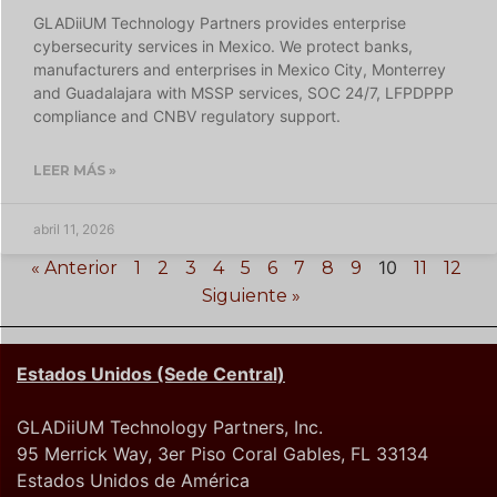
GLADiiUM Technology Partners provides enterprise
cybersecurity services in Mexico. We protect banks,
manufacturers and enterprises in Mexico City, Monterrey
and Guadalajara with MSSP services, SOC 24/7, LFPDPPP
compliance and CNBV regulatory support.
LEER MÁS »
abril 11, 2026
10
« Anterior
1
2
3
4
5
6
7
8
9
11
12
Siguiente »
Estados Unidos (Sede Central)
GLADiiUM Technology Partners, Inc.
95 Merrick Way, 3er Piso Coral Gables, FL 33134
Estados Unidos de América